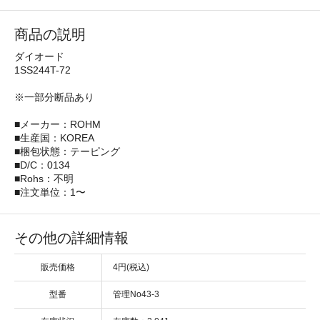
商品の説明
ダイオード
1SS244T-72
※一部分断品あり
■メーカー：ROHM
■生産国：KOREA
■梱包状態：テーピング
■D/C：0134
■Rohs：不明
■注文単位：1〜
その他の詳細情報
販売価格
4円(税込)
型番
管理No43-3