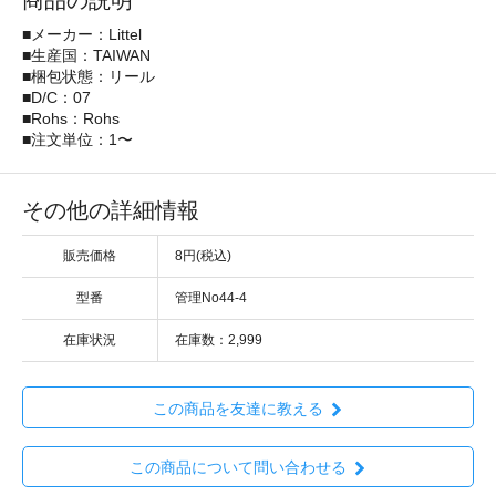
商品の説明
■メーカー：Littel
■生産国：TAIWAN
■梱包状態：リール
■D/C：07
■Rohs：Rohs
■注文単位：1〜
その他の詳細情報
販売価格
8円(税込)
型番
管理No44-4
在庫状況
在庫数：2,999
この商品を友達に教える
この商品について問い合わせる