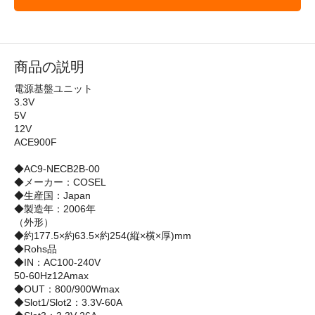
商品の説明
電源基盤ユニット
3.3V
5V
12V
ACE900F
◆AC9-NECB2B-00
◆メーカー：COSEL
◆生産国：Japan
◆製造年：2006年
（外形）
◆約177.5×約63.5×約254(縦×横×厚)mm
◆Rohs品
◆IN：AC100-240V
50-60Hz12Amax
◆OUT：800/900Wmax
◆Slot1/Slot2：3.3V-60A