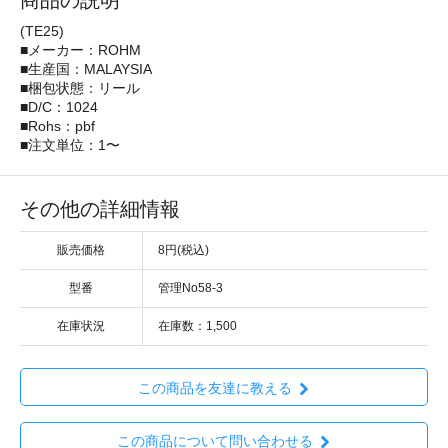
商品の説明
(TE25)
■メーカー：ROHM
■生産国：MALAYSIA
■梱包状態：リール
■D/C：1024
■Rohs：pbf
■注文単位：1〜
その他の詳細情報
販売価格
8円(税込)
型番
管理No58-3
在庫状況
在庫数：1,500
この商品を友達に教える
この商品について問い合わせる