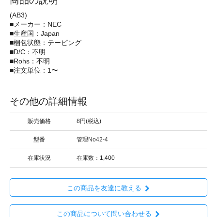
商品の説明
(AB3)
■メーカー：NEC
■生産国：Japan
■梱包状態：テーピング
■D/C：不明
■Rohs：不明
■注文単位：1〜
その他の詳細情報
販売価格
8円(税込)
型番
管理No42-4
在庫状況
在庫数：1,400
この商品を友達に教える
この商品について問い合わせる