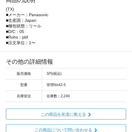
商品の説明
(TX)
■メーカー：Panasonic
■生産国：Japan
■梱包状態：リール
■D/C：05
■Rohs：pbf
■注文単位：1〜
その他の詳細情報
販売価格
3円(税込)
型番
管理No42-5
在庫状況
在庫数：2,240
この商品を友達に教える
この商品について問い合わせる