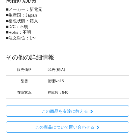
商品の説明
■メーカー：新電元
■生産国：Japan
■梱包状態：箱入
■D/C：不明
■Rohs：不明
■注文単位：1〜
その他の詳細情報
販売価格
51円(税込)
型番
管理No15
在庫状況
在庫数：840
この商品を友達に教える
この商品について問い合わせる