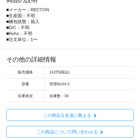
商品の説明
■メーカー：RECTON
■生産国：不明
■梱包状態：箱入
■D/C：不明
■Rohs：不明
■注文単位：1〜
その他の詳細情報
販売価格
142円(税込)
型番
管理No34-5
在庫状況
在庫数：30
この商品を友達に教える
この商品について問い合わせる