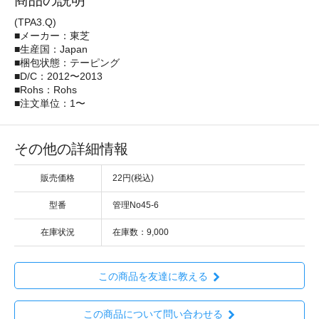
商品の説明
(TPA3.Q)
■メーカー：東芝
■生産国：Japan
■梱包状態：テーピング
■D/C：2012〜2013
■Rohs：Rohs
■注文単位：1〜
その他の詳細情報
販売価格
22円(税込)
型番
管理No45-6
在庫状況
在庫数：9,000
この商品を友達に教える
この商品について問い合わせる