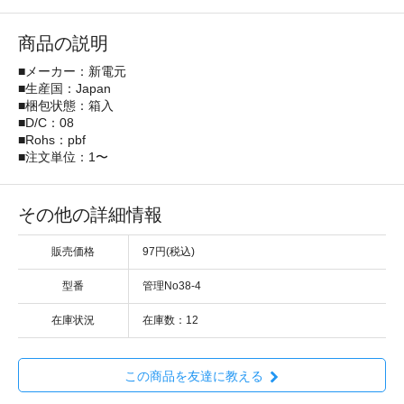
商品の説明
■メーカー：新電元
■生産国：Japan
■梱包状態：箱入
■D/C：08
■Rohs：pbf
■注文単位：1〜
その他の詳細情報
販売価格
97円(税込)
型番
管理No38-4
在庫状況
在庫数：12
この商品を友達に教える