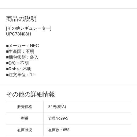
商品の説明
[その他レギュレーター]
UPC78N08H
■メーカー：NEC
■生産国：不明
■梱包状態：袋入
■D/C：不明
■Rohs：不明
■注文単位：1～
その他の詳細情報
販売価格
84円(税込)
型番
管理No29-5
在庫状況
在庫数：658