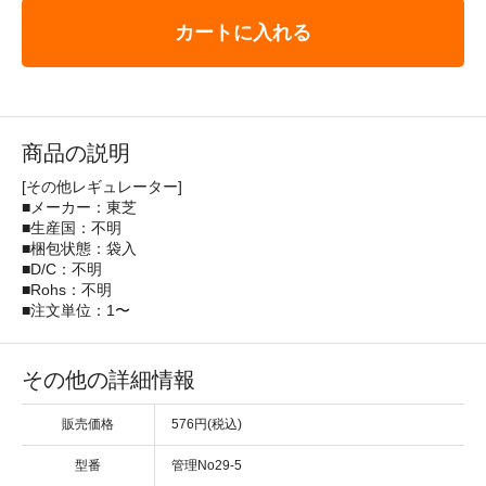
カートに入れる
商品の説明
[その他レギュレーター]
■メーカー：東芝
■生産国：不明
■梱包状態：袋入
■D/C：不明
■Rohs：不明
■注文単位：1〜
その他の詳細情報
販売価格
576円(税込)
型番
管理No29-5