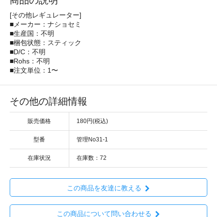
商品の説明
[その他レギュレーター]
■メーカー：ナショセミ
■生産国：不明
■梱包状態：スティック
■D/C：不明
■Rohs：不明
■注文単位：1〜
その他の詳細情報
販売価格
180円(税込)
型番
管理No31-1
在庫状況
在庫数：72
この商品を友達に教える
この商品について問い合わせる