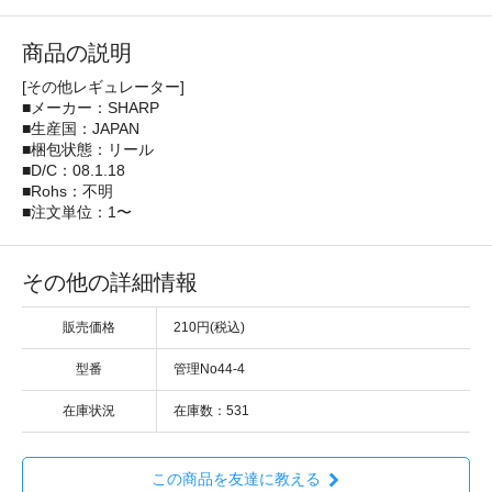
商品の説明
[その他レギュレーター]
■メーカー：SHARP
■生産国：JAPAN
■梱包状態：リール
■D/C：08.1.18
■Rohs：不明
■注文単位：1〜
その他の詳細情報
販売価格
210円(税込)
型番
管理No44-4
在庫状況
在庫数：531
この商品を友達に教える