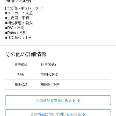
商品の説明
[その他レギュレーター]
■メーカー：東芝
■生産国：不明
■梱包状態：袋入
■D/C：不明
■Rohs：不明
■注文単位：1〜
その他の詳細情報
販売価格
84円(税込)
型番
管理No34-3
在庫状況
在庫数：340
この商品を友達に教える
この商品について問い合わせる