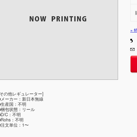
»
[その他レギュレーター]
■メーカー：新日本無線
■生産国：不明
■梱包状態：リール
■D/C：不明
■Rohs：不明
■注文単位：1〜