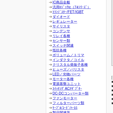
IC商品全般
汎用ﾛｼﾞｯｸic（74ｼﾘｰｽﾞ）
ﾄﾗﾝｼﾞｽﾀｰ/FET/IGBT
ダイオード
レギュレーター
サイリスタ
コンデンサ
リレイ各種
センサー類
スイッチ関連
抵抗各種
ボリューム／トリマ
インダクタ／コイル
クリスタル発振子各種
ヒューズ／バリスタ
LED／光物パーツ
モーター各種
電源基盤ユニット
ｽｲｯﾁﾝｸﾞACｱﾀﾞﾌﾟﾀｰ
DC-DCコンバーター類
ファンモーター
フィルターパーツ類
ｹｰﾌﾞﾙ/ｺｰﾄﾞ/ﾊｰﾈｽ
製品関連等