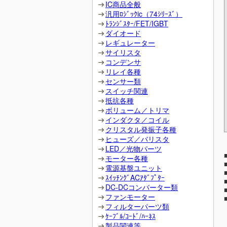
IC商品全般
汎用ﾛｼﾞｯｸic（74ｼﾘｰｽﾞ）
ﾄﾗﾝｼﾞｽﾀｰ/FET/IGBT
ダイオード
レギュレーター
サイリスタ
コンデンサ
リレイ各種
センサー類
スイッチ関連
抵抗各種
ボリューム／トリマ
インダクタ／コイル
クリスタル発振子各種
ヒューズ／バリスタ
LED／光物パーツ
モーター各種
電源基盤ユニット
ｽｲｯﾁﾝｸﾞACｱﾀﾞﾌﾟﾀｰ
DC-DCコンバーター類
ファンモーター
フィルターパーツ類
ｹｰﾌﾞﾙ/ｺｰﾄﾞ/ﾊｰﾈｽ
製品関連等