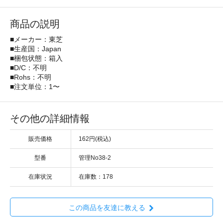
商品の説明
■メーカー：東芝
■生産国：Japan
■梱包状態：箱入
■D/C：不明
■Rohs：不明
■注文単位：1〜
その他の詳細情報
販売価格
162円(税込)
型番
管理No38-2
在庫状況
在庫数：178
この商品を友達に教える