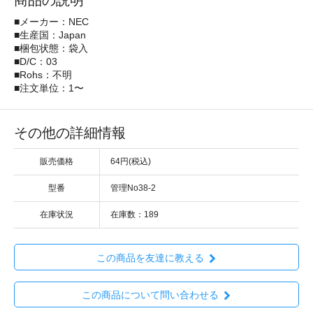
商品の説明
■メーカー：NEC
■生産国：Japan
■梱包状態：袋入
■D/C：03
■Rohs：不明
■注文単位：1〜
その他の詳細情報
販売価格
64円(税込)
型番
管理No38-2
在庫状況
在庫数：189
この商品を友達に教える
この商品について問い合わせる