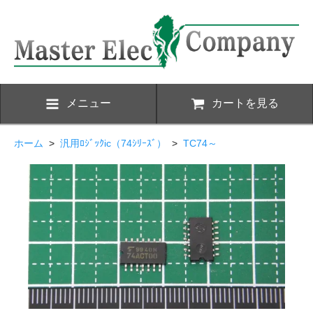
メニュー
カートを見る
ホーム
>
汎用ﾛｼﾞｯｸic（74ｼﾘｰｽﾞ）
>
TC74～