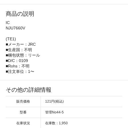
商品の説明
IC
NJU7660V
(TE1)
■メーカー：JRC
■生産国：不明
■梱包状態：リール
■D/C：0109
■Rohs：不明
■注文単位：1〜
その他の詳細情報
販売価格
121円(税込)
型番
管理No44-5
在庫状況
在庫数：1,950