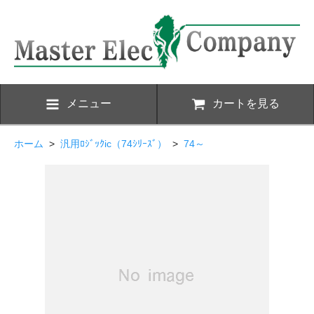
メニュー
カートを見る
ホーム
>
汎用ﾛｼﾞｯｸic（74ｼﾘｰｽﾞ）
>
74～