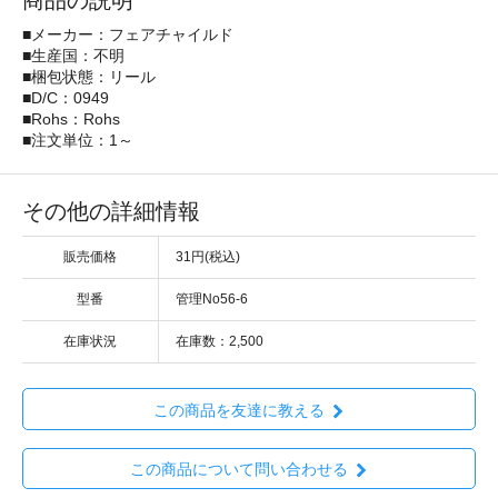
商品の説明
■メーカー：フェアチャイルド
■生産国：不明
■梱包状態：リール
■D/C：0949
■Rohs：Rohs
■注文単位：1～
その他の詳細情報
販売価格
31円(税込)
型番
管理No56-6
在庫状況
在庫数：2,500
この商品を友達に教える
この商品について問い合わせる