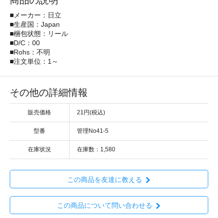
商品の説明
■メーカー：日立
■生産国：Japan
■梱包状態：リール
■D/C：00
■Rohs：不明
■注文単位：1～
その他の詳細情報
販売価格
21円(税込)
型番
管理No41-5
在庫状況
在庫数：1,580
この商品を友達に教える
この商品について問い合わせる