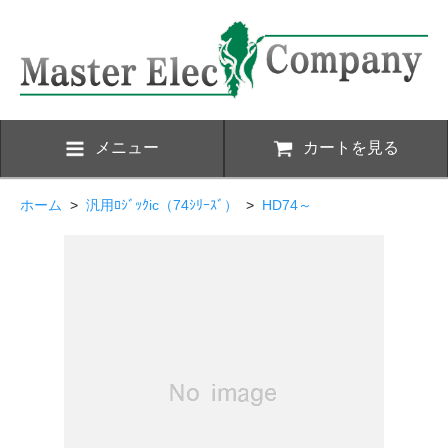
メニュー
カートを見る
ホーム
>
汎用ﾛｼﾞｯｸic（74ｼﾘｰｽﾞ）
>
HD74～