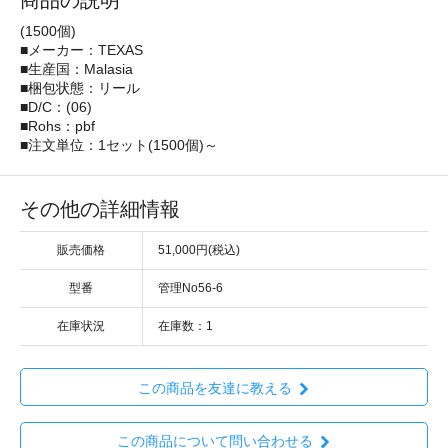
商品の説明
(1500個)
■メーカー：TEXAS
■生産国：Malasia
■梱包状態：リール
■D/C：(06)
■Rohs：pbf
■注文単位：1セット(1500個)～
その他の詳細情報
販売価格
51,000円(税込)
型番
管理No56-6
在庫状況
在庫数：1
この商品を友達に教える
この商品について問い合わせる