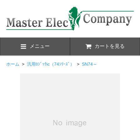
メニュー
カートを見る
ホーム
>
汎用ﾛｼﾞｯｸic（74ｼﾘｰｽﾞ）
>
SN74～