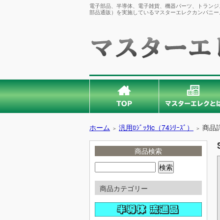
電子部品、半導体、電子雑貨、機器パーツ、トランジス
部品通販）を実施しているマスターエレクカンパニー
ホーム
汎用ﾛｼﾞｯｸic（74ｼﾘｰｽﾞ）
商品
＞
＞
商品検索
商品カテゴリー