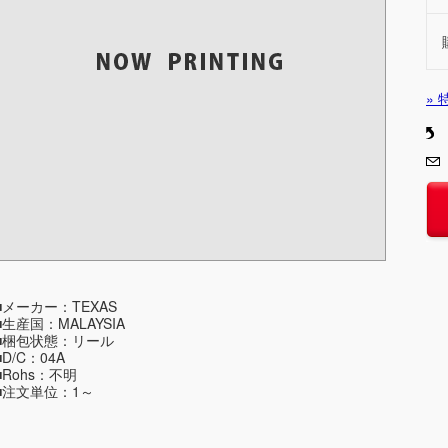
»
■メーカー：TEXAS
■生産国：MALAYSIA
■梱包状態：リール
■D/C：04A
■Rohs：不明
■注文単位：1～