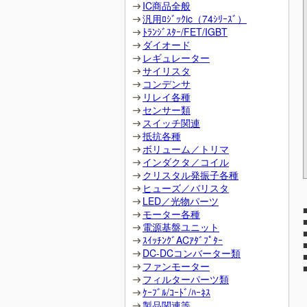
IC商品全般
汎用ﾛｼﾞｯｸic（74ｼﾘｰｽﾞ）
ﾄﾗﾝｼﾞｽﾀｰ/FET/IGBT
ダイオード
レギュレーター
サイリスタ
コンデンサ
リレイ各種
センサー類
スイッチ関連
抵抗各種
ボリューム／トリマ
インダクタ／コイル
クリスタル発振子各種
ヒューズ／バリスタ
LED／光物パーツ
モーター各種
電源基盤ユニット
ｽｲｯﾁﾝｸﾞACｱﾀﾞﾌﾟﾀｰ
DC-DCコンバーター類
ファンモーター
フィルターパーツ類
ｹｰﾌﾞﾙ/ｺｰﾄﾞ/ﾊｰﾈｽ
製品関連等