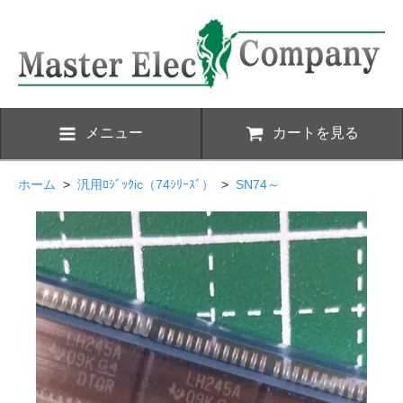
メニュー
カートを見る
ホーム
>
汎用ﾛｼﾞｯｸic（74ｼﾘｰｽﾞ）
>
SN74～