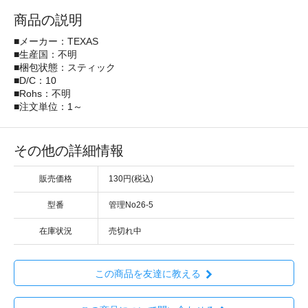
商品の説明
■メーカー：TEXAS
■生産国：不明
■梱包状態：スティック
■D/C：10
■Rohs：不明
■注文単位：1～
その他の詳細情報
販売価格
130円(税込)
型番
管理No26-5
在庫状況
売切れ中
この商品を友達に教える