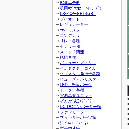
IC商品全般
汎用ﾛｼﾞｯｸic（74ｼﾘｰｽﾞ）
ﾄﾗﾝｼﾞｽﾀｰ/FET/IGBT
ダイオード
レギュレーター
サイリスタ
コンデンサ
リレイ各種
センサー類
スイッチ関連
抵抗各種
ボリューム／トリマ
インダクタ／コイル
クリスタル発振子各種
ヒューズ／バリスタ
LED／光物パーツ
モーター各種
電源基盤ユニット
ｽｲｯﾁﾝｸﾞACｱﾀﾞﾌﾟﾀｰ
DC-DCコンバーター類
ファンモーター
フィルターパーツ類
ｹｰﾌﾞﾙ/ｺｰﾄﾞ/ﾊｰﾈｽ
製品関連等