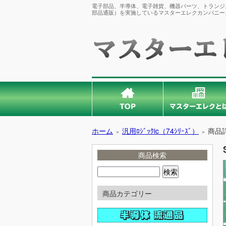
電子部品、半導体、電子雑貨、機器パーツ、トランジス
部品通販）を実施しているマスターエレクカンパニー
ホーム
汎用ﾛｼﾞｯｸic（74ｼﾘｰｽﾞ）
商品
＞
＞
商品検索
商品カテゴリー