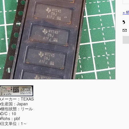
»
■メーカー：TEXAS
■生産国：Japan
■梱包状態：リール
■D/C：10
■Rohs：pbf
■注文単位：1～