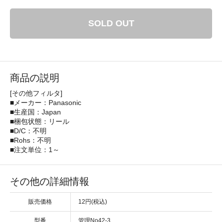
SOLD OUT
商品の説明
[その他フィルタ]
■メーカー：Panasonic
■生産国：Japan
■梱包状態：リール
■D/C：不明
■Rohs：不明
■注文単位：1～
その他の詳細情報
販売価格
12円(税込)
型番
管理No42-3