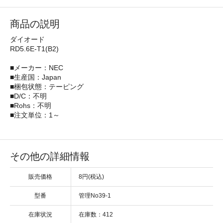
商品の説明
ダイオード
RD5.6E-T1(B2)
■メーカー：NEC
■生産国：Japan
■梱包状態：テーピング
■D/C：不明
■Rohs：不明
■注文単位：1～
その他の詳細情報
販売価格
8円(税込)
型番
管理No39-1
在庫状況
在庫数：412