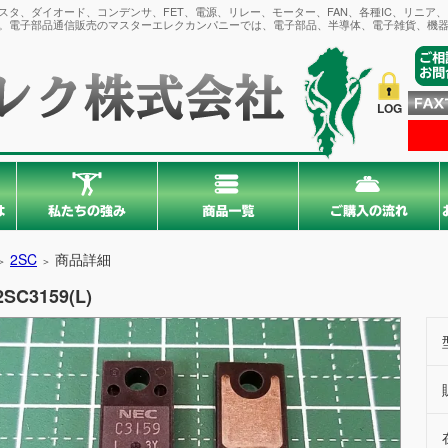
タ、ダイオード、コンデンサ、FET、電源、リレー、モーター、FAN、各種IC、リニア
。電子部品通信販売のマスターエレクカンパニーでは、電子部品、半導体、電子雑貨、機器
LOG
2SC
商品詳細
＞
＞
2SC3159(L)