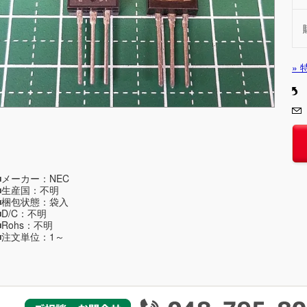
»
■メーカー：NEC
■生産国：不明
■梱包状態：袋入
■D/C：不明
■Rohs：不明
■注文単位：1～