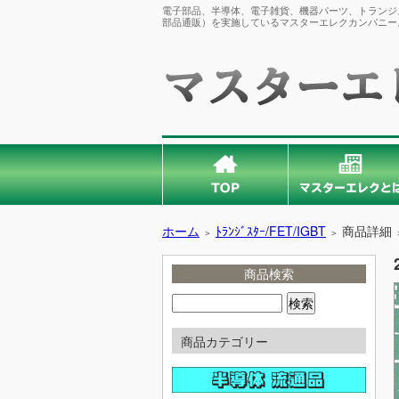
電子部品、半導体、電子雑貨、機器パーツ、トランジス
部品通販）を実施しているマスターエレクカンパニー
ホーム
ﾄﾗﾝｼﾞｽﾀｰ/FET/IGBT
商品詳細
＞
＞
商品検索
商品カテゴリー