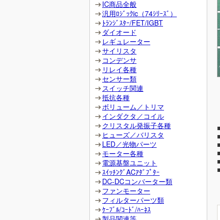
IC商品全般
汎用ﾛｼﾞｯｸic（74ｼﾘｰｽﾞ）
ﾄﾗﾝｼﾞｽﾀｰ/FET/IGBT
ダイオード
レギュレーター
サイリスタ
コンデンサ
リレイ各種
センサー類
スイッチ関連
抵抗各種
ボリューム／トリマ
インダクタ／コイル
クリスタル発振子各種
ヒューズ／バリスタ
LED／光物パーツ
モーター各種
電源基盤ユニット
ｽｲｯﾁﾝｸﾞACｱﾀﾞﾌﾟﾀｰ
DC-DCコンバーター類
ファンモーター
フィルターパーツ類
ｹｰﾌﾞﾙ/ｺｰﾄﾞ/ﾊｰﾈｽ
製品関連等