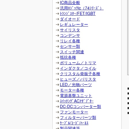
IC商品全般
汎用ﾛｼﾞｯｸic（74ｼﾘｰｽﾞ）
ﾄﾗﾝｼﾞｽﾀｰ/FET/IGBT
ダイオード
レギュレーター
サイリスタ
コンデンサ
リレイ各種
センサー類
スイッチ関連
抵抗各種
ボリューム／トリマ
インダクタ／コイル
クリスタル発振子各種
ヒューズ／バリスタ
LED／光物パーツ
モーター各種
電源基盤ユニット
ｽｲｯﾁﾝｸﾞACｱﾀﾞﾌﾟﾀｰ
DC-DCコンバーター類
ファンモーター
フィルターパーツ類
ｹｰﾌﾞﾙ/ｺｰﾄﾞ/ﾊｰﾈｽ
製品関連等