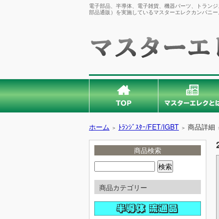
電子部品、半導体、電子雑貨、機器パーツ、トランジス
部品通販）を実施しているマスターエレクカンパニー
ホーム
ﾄﾗﾝｼﾞｽﾀｰ/FET/IGBT
商品詳細
＞
＞
商品検索
商品カテゴリー