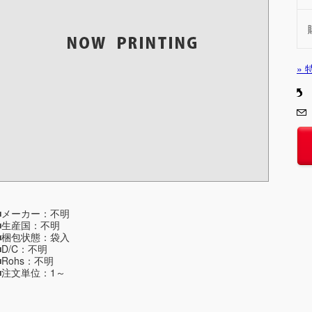
»
■メーカー：不明
■生産国：不明
■梱包状態：袋入
■D/C：不明
■Rohs：不明
■注文単位：1～