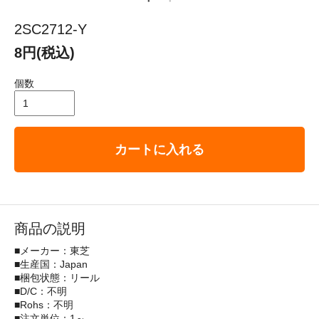
2SC2712-Y
8円(税込)
個数
カートに入れる
商品の説明
■メーカー：東芝
■生産国：Japan
■梱包状態：リール
■D/C：不明
■Rohs：不明
■注文単位：1～