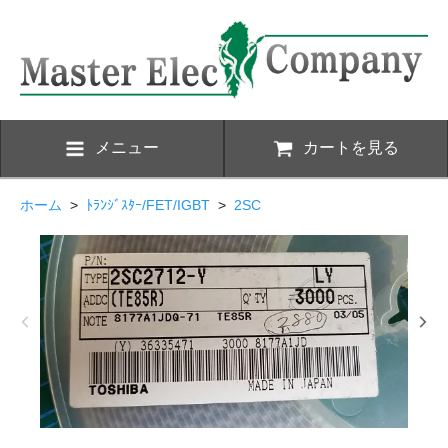
メニュー
カートを見る
ホーム
>
ﾄﾗﾝｼﾞｽﾀｰ/FET/IGBT
>
2SC