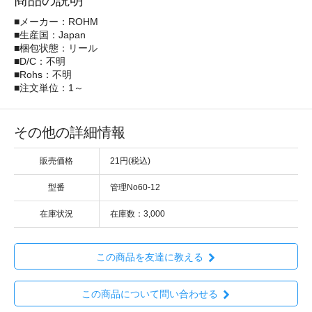
商品の説明
■メーカー：ROHM
■生産国：Japan
■梱包状態：リール
■D/C：不明
■Rohs：不明
■注文単位：1～
その他の詳細情報
販売価格
21円(税込)
型番
管理No60-12
在庫状況
在庫数：3,000
この商品を友達に教える
この商品について問い合わせる