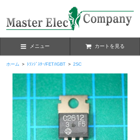
メニュー
カートを見る
ホーム
>
ﾄﾗﾝｼﾞｽﾀｰ/FET/IGBT
>
2SC