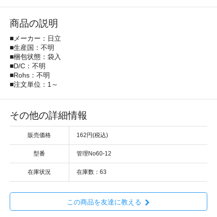
商品の説明
■メーカー：日立
■生産国：不明
■梱包状態：袋入
■D/C：不明
■Rohs：不明
■注文単位：1～
その他の詳細情報
販売価格
162円(税込)
型番
管理No60-12
在庫状況
在庫数：63
この商品を友達に教える