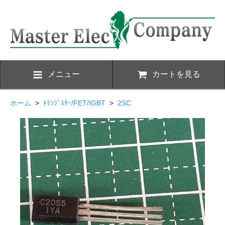
メニュー
カートを見る
ホーム
>
ﾄﾗﾝｼﾞｽﾀｰ/FET/IGBT
>
2SC