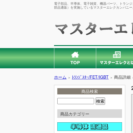
電子部品、半導体、電子雑貨、機器パーツ、トランジス
部品通販）を実施しているマスターエレクカンパニー
ホーム
ﾄﾗﾝｼﾞｽﾀｰ/FET/IGBT
商品詳細
＞
＞
商品検索
商品カテゴリー