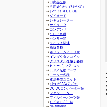
IC商品全般
汎用ﾛｼﾞｯｸic（74ｼﾘｰｽﾞ）
ﾄﾗﾝｼﾞｽﾀｰ/FET/IGBT
ダイオード
レギュレーター
サイリスタ
コンデンサ
リレイ各種
センサー類
スイッチ関連
抵抗各種
ボリューム／トリマ
インダクタ／コイル
クリスタル発振子各種
ヒューズ／バリスタ
LED／光物パーツ
モーター各種
電源基盤ユニット
ｽｲｯﾁﾝｸﾞACｱﾀﾞﾌﾟﾀｰ
DC-DCコンバーター類
ファンモーター
フィルターパーツ類
ｹｰﾌﾞﾙ/ｺｰﾄﾞ/ﾊｰﾈｽ
製品関連等