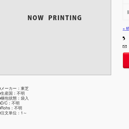
»
■メーカー：東芝
■生産国：不明
■梱包状態：袋入
■D/C：不明
■Rohs：不明
■注文単位：1～