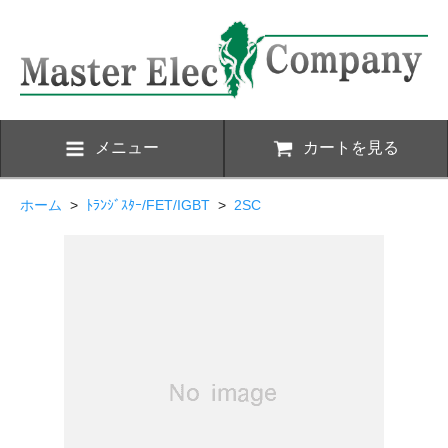
メニュー
カートを見る
ホーム
>
ﾄﾗﾝｼﾞｽﾀｰ/FET/IGBT
>
2SC