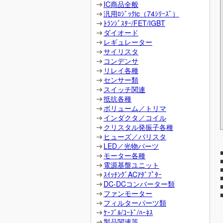
IC商品全般
汎用ﾛｼﾞｯｸic（74ｼﾘｰｽﾞ）
ﾄﾗﾝｼﾞｽﾀｰ/FET/IGBT
ダイオード
レギュレーター
サイリスタ
コンデンサ
リレイ各種
センサー類
スイッチ関連
抵抗各種
ボリューム／トリマ
インダクタ／コイル
クリスタル発振子各種
ヒューズ／バリスタ
LED／光物パーツ
モーター各種
電源基盤ユニット
ｽｲｯﾁﾝｸﾞACｱﾀﾞﾌﾟﾀｰ
DC-DCコンバーター類
ファンモーター
フィルターパーツ類
ｹｰﾌﾞﾙ/ｺｰﾄﾞ/ﾊｰﾈｽ
製品関連等