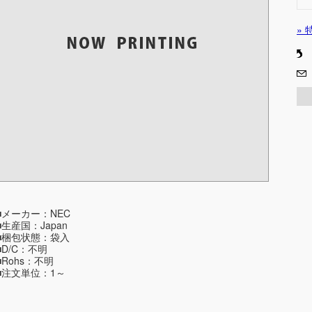
»
■メーカー：NEC
■生産国：Japan
■梱包状態：袋入
■D/C：不明
■Rohs：不明
■注文単位：1～