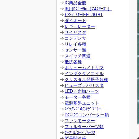
IC商品全般
汎用ﾛｼﾞｯｸic（74ｼﾘｰｽﾞ）
ﾄﾗﾝｼﾞｽﾀｰ/FET/IGBT
ダイオード
レギュレーター
サイリスタ
コンデンサ
リレイ各種
センサー類
スイッチ関連
抵抗各種
ボリューム／トリマ
インダクタ／コイル
クリスタル発振子各種
ヒューズ／バリスタ
LED／光物パーツ
モーター各種
電源基盤ユニット
ｽｲｯﾁﾝｸﾞACｱﾀﾞﾌﾟﾀｰ
DC-DCコンバーター類
ファンモーター
フィルターパーツ類
ｹｰﾌﾞﾙ/ｺｰﾄﾞ/ﾊｰﾈｽ
製品関連等