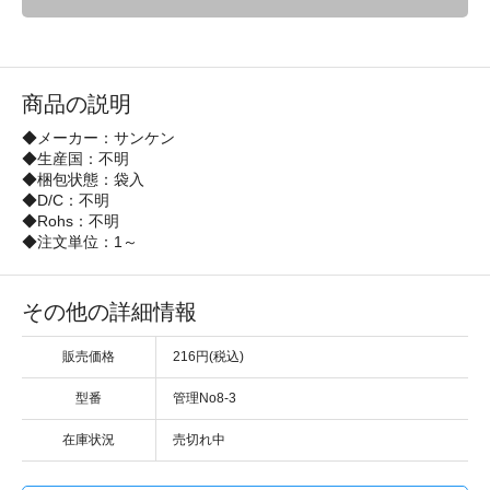
商品の説明
◆メーカー：サンケン
◆生産国：不明
◆梱包状態：袋入
◆D/C：不明
◆Rohs：不明
◆注文単位：1～
その他の詳細情報
販売価格
216円(税込)
型番
管理No8-3
在庫状況
売切れ中