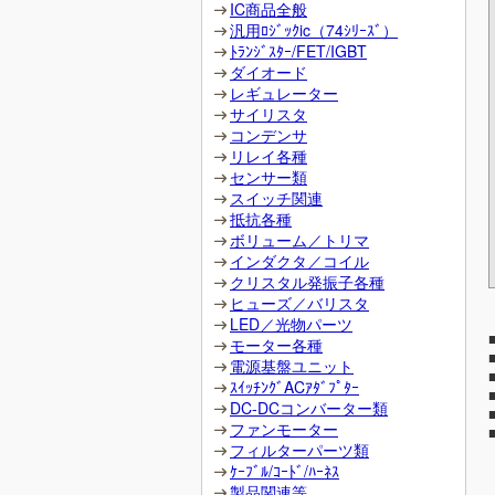
IC商品全般
汎用ﾛｼﾞｯｸic（74ｼﾘｰｽﾞ）
ﾄﾗﾝｼﾞｽﾀｰ/FET/IGBT
ダイオード
レギュレーター
サイリスタ
コンデンサ
リレイ各種
センサー類
スイッチ関連
抵抗各種
ボリューム／トリマ
インダクタ／コイル
クリスタル発振子各種
ヒューズ／バリスタ
LED／光物パーツ
モーター各種
電源基盤ユニット
ｽｲｯﾁﾝｸﾞACｱﾀﾞﾌﾟﾀｰ
DC-DCコンバーター類
ファンモーター
フィルターパーツ類
ｹｰﾌﾞﾙ/ｺｰﾄﾞ/ﾊｰﾈｽ
製品関連等