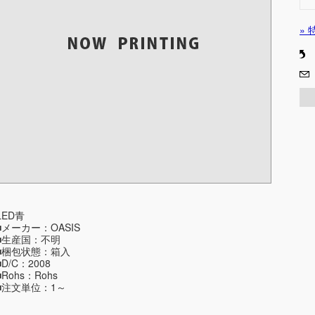
»
LED青
■メーカー：OASIS
■生産国：不明
■梱包状態：箱入
■D/C：2008
■Rohs：Rohs
■注文単位：1～