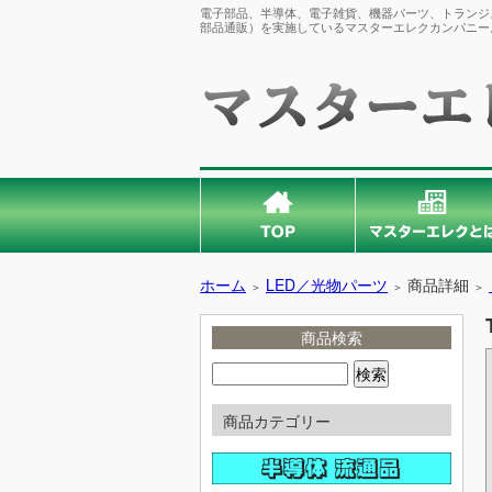
電子部品、半導体、電子雑貨、機器パーツ、トランジス
部品通販）を実施しているマスターエレクカンパニー
ホーム
LED／光物パーツ
商品詳細
＞
＞
＞
商品検索
商品カテゴリー