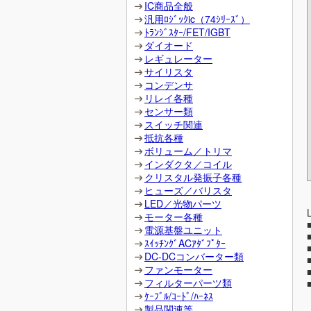
IC商品全般
汎用ﾛｼﾞｯｸic（74ｼﾘｰｽﾞ）
ﾄﾗﾝｼﾞｽﾀｰ/FET/IGBT
ダイオード
レギュレーター
サイリスタ
コンデンサ
リレイ各種
センサー類
スイッチ関連
抵抗各種
ボリューム／トリマ
インダクタ／コイル
クリスタル発振子各種
ヒューズ／バリスタ
LED／光物パーツ
モーター各種
電源基盤ユニット
ｽｲｯﾁﾝｸﾞACｱﾀﾞﾌﾟﾀｰ
DC-DCコンバーター類
ファンモーター
フィルターパーツ類
ｹｰﾌﾞﾙ/ｺｰﾄﾞ/ﾊｰﾈｽ
製品関連等