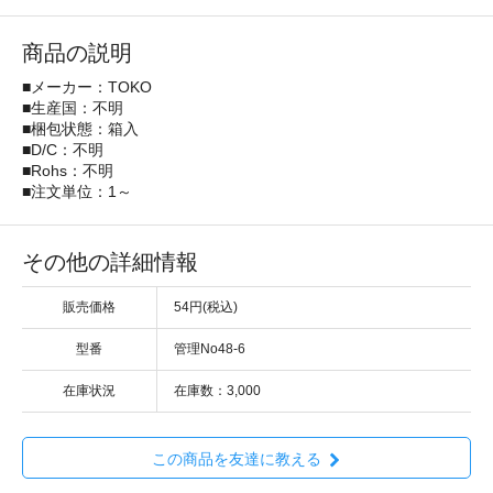
商品の説明
■メーカー：TOKO
■生産国：不明
■梱包状態：箱入
■D/C：不明
■Rohs：不明
■注文単位：1～
その他の詳細情報
販売価格
54円(税込)
型番
管理No48-6
在庫状況
在庫数：3,000
この商品を友達に教える