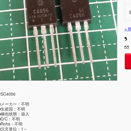
»
2SC4056
■メーカー：不明
■生産国：不明
■梱包状態：袋入
■D/C：不明
■Rohs：不明
■注文単位：1～