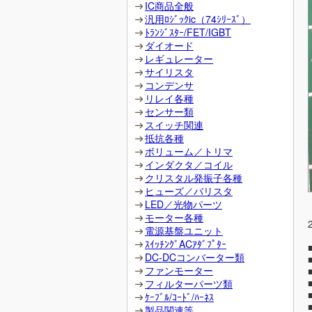
IC商品全般
汎用ﾛｼﾞｯｸic（74ｼﾘｰｽﾞ）
ﾄﾗﾝｼﾞｽﾀｰ/FET/IGBT
ダイオード
レギュレーター
サイリスタ
コンデンサ
リレイ各種
センサー類
スイッチ関連
抵抗各種
ボリューム／トリマ
インダクタ／コイル
クリスタル発振子各種
ヒューズ／バリスタ
LED／光物パーツ
モーター各種
電源基盤ユニット
ｽｲｯﾁﾝｸﾞACｱﾀﾞﾌﾟﾀｰ
DC-DCコンバーター類
ファンモーター
フィルターパーツ類
ｹｰﾌﾞﾙ/ｺｰﾄﾞ/ﾊｰﾈｽ
製品関連等