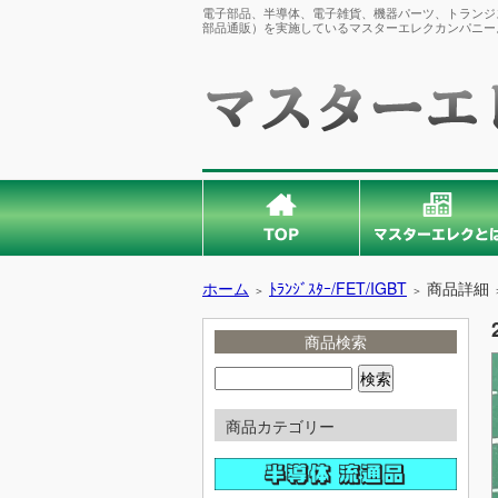
電子部品、半導体、電子雑貨、機器パーツ、トランジス
部品通販）を実施しているマスターエレクカンパニー
ホーム
ﾄﾗﾝｼﾞｽﾀｰ/FET/IGBT
商品詳細
＞
＞
商品検索
商品カテゴリー