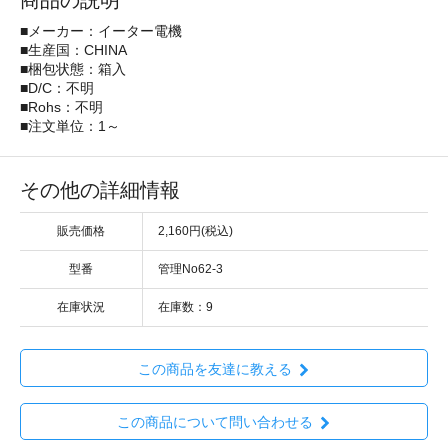
商品の説明
■メーカー：イーター電機
■生産国：CHINA
■梱包状態：箱入
■D/C：不明
■Rohs：不明
■注文単位：1～
その他の詳細情報
販売価格
2,160円(税込)
型番
管理No62-3
在庫状況
在庫数：9
この商品を友達に教える
この商品について問い合わせる