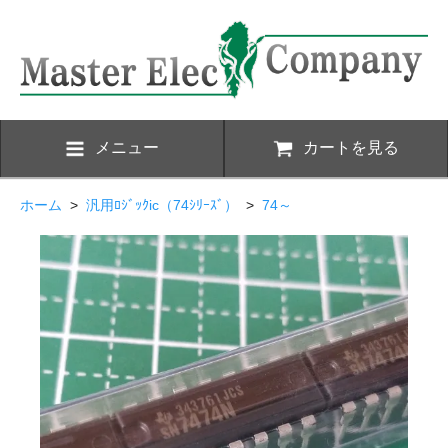
メニュー
カートを見る
ホーム
>
汎用ﾛｼﾞｯｸic（74ｼﾘｰｽﾞ）
>
74～