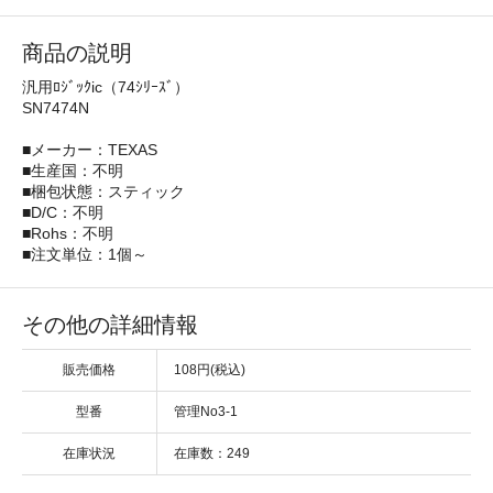
商品の説明
汎用ﾛｼﾞｯｸic（74ｼﾘｰｽﾞ）
SN7474N
■メーカー：TEXAS
■生産国：不明
■梱包状態：スティック
■D/C：不明
■Rohs：不明
■注文単位：1個～
その他の詳細情報
販売価格
108円(税込)
型番
管理No3-1
在庫状況
在庫数：249