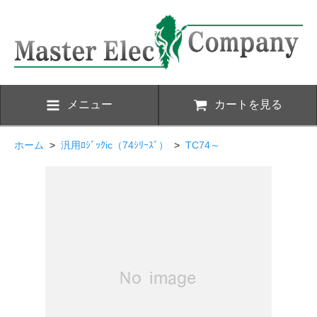
メニュー
カートを見る
ホーム
>
汎用ﾛｼﾞｯｸic（74ｼﾘｰｽﾞ）
>
TC74～