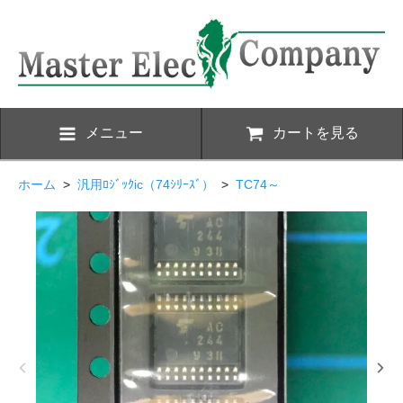
メニュー
カートを見る
ホーム
>
汎用ﾛｼﾞｯｸic（74ｼﾘｰｽﾞ）
>
TC74～