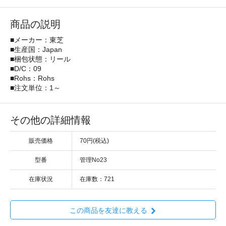
商品の説明
■メーカー：東芝
■生産国：Japan
■梱包状態：リール
■D/C：09
■Rohs：Rohs
■注文単位：1～
その他の詳細情報
販売価格
70円(税込)
型番
管理No23
在庫状況
在庫数：721
この商品を友達に教える