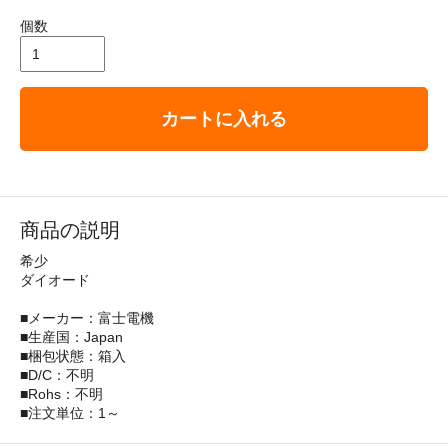
個数
カートに入れる
商品の説明
希少
ダイオード
■メーカー：富士電機
■生産国：Japan
■梱包状態：箱入
■D/C：不明
■Rohs：不明
■注文単位：1～