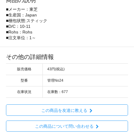
商品の説明
■メーカー：東芝
■生産国：Japan
■梱包状態:スティック
■D/C：10-11
■Rohs：Rohs
■注文単位：1～
その他の詳細情報
販売価格
43円(税込)
型番
管理No24
在庫状況
在庫数：677
この商品を友達に教える
この商品について問い合わせる