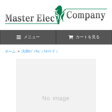
メニュー
カートを見る
ホーム
>
汎用ﾛｼﾞｯｸic（74ｼﾘｰｽﾞ）